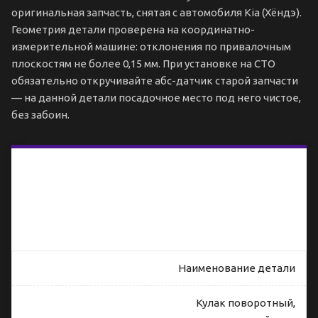
оригинальная запчасть, снятая с автомобиля Kia (Хёндэ).
Геометрия детали проверена на координатно-
измерительной машине: отклонения по привалочным
плоскостям не более 0,15 мм. При установке на СТО
обязательно откручивайте абс-датчик старой запчасти
— на данной детали посадочное место под него чистое,
без забоин.
Технические
характеристики
поворотного
кулака Kia
Sorento Prime
UM левый
Наименование детали
Кулак поворотный,