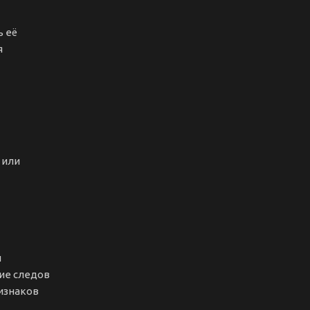
ь её
я
 или
и
вие следов
ризнаков