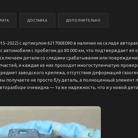
ЛАТА
ДОСТАВКА
ДОПОЛНИТЕЛЬНО
15-2022) с артикулом 621700E090 в наличии на складе автора
с автомобиля с пробегом до 80 000 км, что подтверждает её 
сключаем детали со следами срабатывания или повреждений.
пчастей, и каждая из них проходит многоступенчатую проверк
редмет заводского крепежа, отсутствия деформаций газоге
 вы получаете не просто б/у деталь, а полноценный элемент 
вторазборе очевидна — та же надежность, что и у новой дета