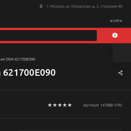
г. Москва, ул. Угрешская, д. 2, строение 89
ВОЙТИ
0
вая OEM 621700E090
M 621700E090
Артикул:
147888-3792