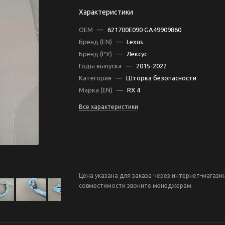
Характеристики
OEM
—
621700E090 GA49909860
Бренд (EN)
—
Lexus
Бренд (РУ)
—
Лексус
Годы выпуска
—
2015-2022
Категория
—
Шторка безопасности
Марка (EN)
—
RX 4
Все характеристики
Цена указана для заказа через интернет-магази
совместимости звоните менеджерам.