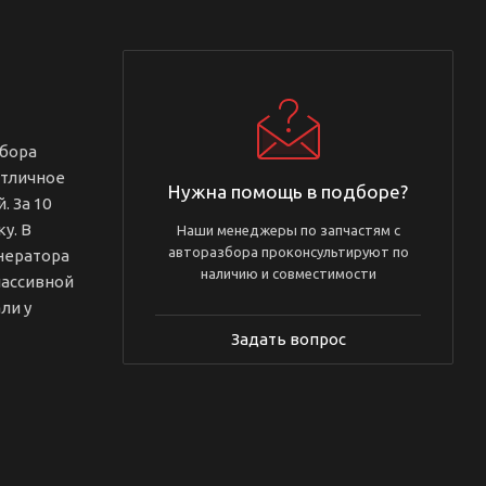
збора
отличное
Нужна помощь в подборе?
 За 10
у. В
Наши менеджеры по запчастям с
авторазбора проконсультируют по
нератора
наличию и совместимости
пассивной
ли у
Задать вопрос