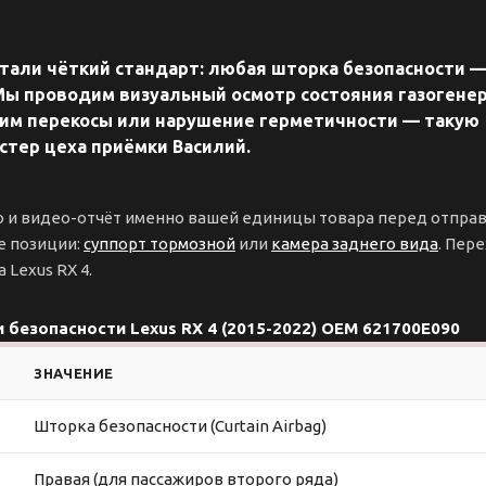
отали чёткий стандарт: любая шторка безопасности —
 Мы проводим визуальный осмотр состояния газогене
дим перекосы или нарушение герметичности — такую
тер цеха приёмки Василий.
о и видео-отчёт именно вашей единицы товара перед отправ
е позиции:
суппорт тормозной
или
камера заднего вида
. Пер
а Lexus RX 4.
 безопасности Lexus RX 4 (2015-2022) OEM 621700E090
ЗНАЧЕНИЕ
Шторка безопасности (Curtain Airbag)
Правая (для пассажиров второго ряда)