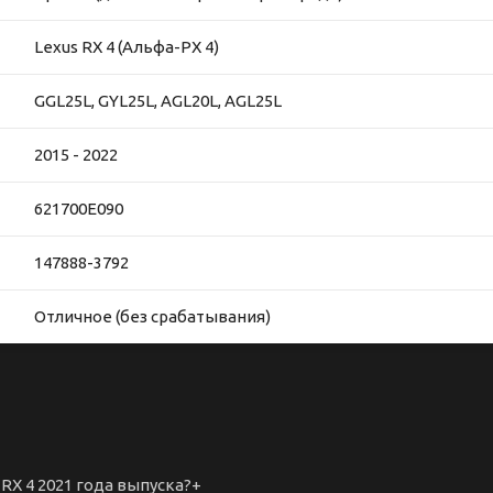
Lexus RX 4 (Альфа-РХ 4)
GGL25L, GYL25L, AGL20L, AGL25L
2015 - 2022
621700E090
147888-3792
Отличное (без срабатывания)
RX 4 2021 года выпуска?
+