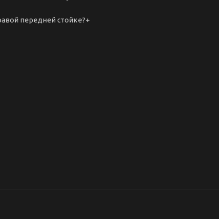
равой передней стойке?
+