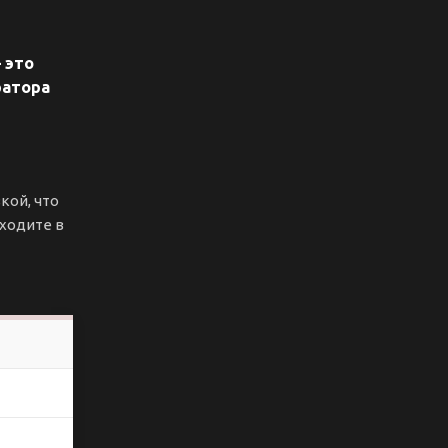
 это
ратора
кой, что
еходите в