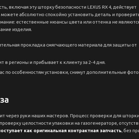
ть, включая эту шторку безопасности LEXUS RX 4, действует
ы можете абсолютно спокойно установить деталь и проверит
имание: естественные нюансы цвета или оттенка не являютс
вание изделия.
нительная прокладка смягчающего материала для защиты от
т в регионы и прибывает к клиенту за 2-4 дня.
 по особенностям установки, снимут дополнительные фото
за
дит через руки наших мастеров. Процесс проверки для шторк
проверку целостности упаковки на газогенераторе, отсутст
оступает как оригинальная контрактная запчасть
, без п