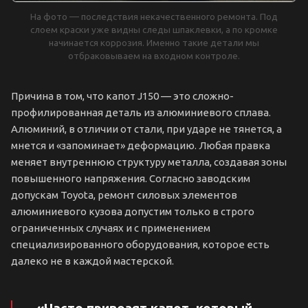
На фото — последствия некачественного ремонта. Под
слоем краски уже видны следы шпаклевки, а по кромке
начинается коррозия. Именно такие детали мы
отбраковываем на входном контроле.
Причина в том, что капот J150 — это сложно-
профилированная деталь из алюминиевого сплава.
Алюминий, в отличии от стали, при ударе не тянется, а
мнется и «запоминает» деформацию. Любая правка
меняет внутреннюю структуру металла, создавая зоны
повышенного напряжения. Согласно заводским
допускам Toyota, ремонт силовых элементов
алюминиевого кузова допустим только в строго
ограниченных случаях и с применением
специализированного оборудования, которое есть
далеко не в каждой мастерской.
«Часто привозят капот, который