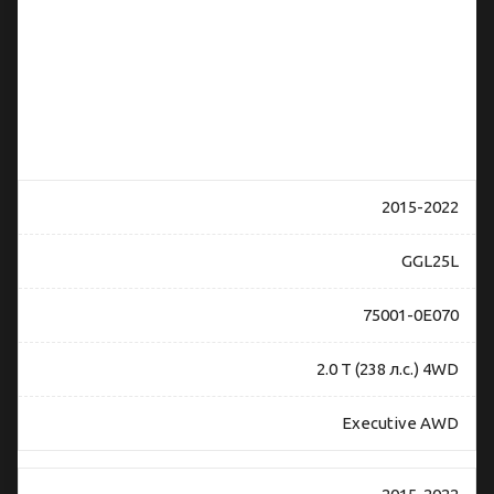
и
совместимость
Lexus RX 4
(GGL25L,
GYL25L,
AGL20L,
AGL25L)
2015-2022
GGL25L
75001-0E070
2.0 T (238 л.с.) 4WD
Executive AWD