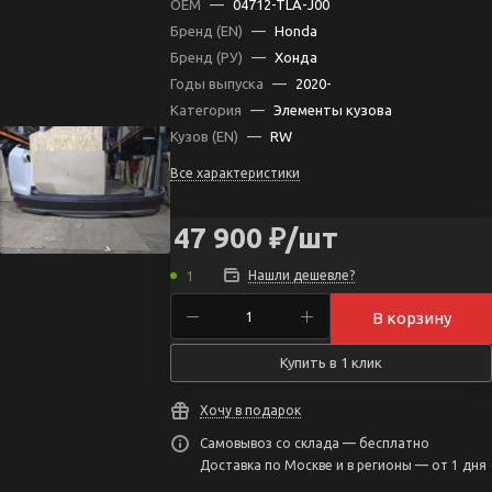
OEM
—
04712-TLA-J00
Бренд (EN)
—
Honda
Бренд (РУ)
—
Хонда
Годы выпуска
—
2020-
Категория
—
Элементы кузова
Кузов (EN)
—
RW
Все характеристики
47 900
₽
/шт
Нашли дешевле?
1
В корзину
Купить в 1 клик
Хочу в подарок
Самовывоз со склада — бесплатно
Доставка по Москве и в регионы — от 1 дня