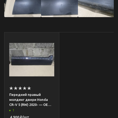
Передний правый
молдинг двери Honda
CR-V 5 (RW) 2020- — OEM
72355-TLA-H01
1
4 900
₽
/шт