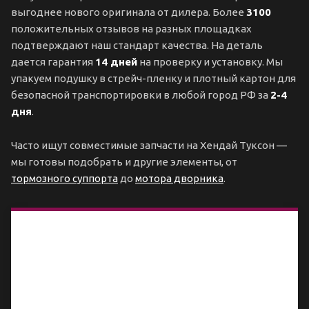
выгоднее нового оригинала от дилера. Более
3100
положительных отзывов на разных площадках
подтверждают наш стандарт качества. На деталь
дается гарантия
14 дней
на проверку и установку. Мы
упакуем подушку в стрейч-пленку и плотный картон для
безопасной транспортировки в любой город РФ за
2-4
дня
.
Часто ищут совместимые запчасти на Хендай Туксон —
мы готовы подобрать и другие элементы, от
тормозного суппорта
до
мотора дворника
.
Технические
характеристики
подушки
безопасности
Hyundai Tucson
TL