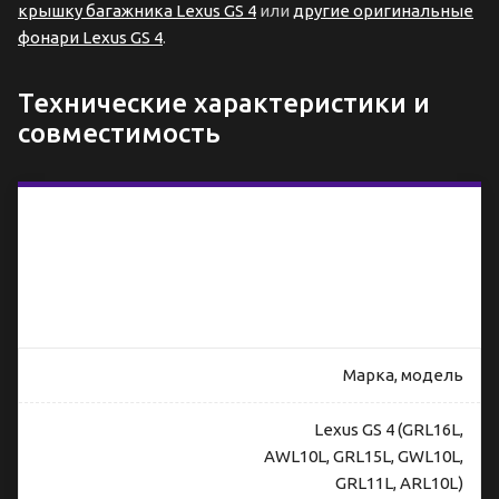
крышку багажника Lexus GS 4
или
другие оригинальные
фонари Lexus GS 4
.
Технические характеристики и
совместимость
Параметры
оригинального
фонаря в
крыло
(правый) для
Lexus GS 4
Марка, модель
Lexus GS 4 (GRL16L,
AWL10L, GRL15L, GWL10L,
GRL11L, ARL10L)