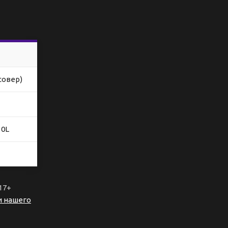
совер)
10L
17+
и нашего