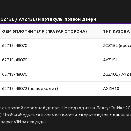
ZGZ15L / AYZ15L) и артикулы правой двери
OEM УПЛОТНИТЕЛЯ (ПРАВАЯ СТОРОНА)
ТИП КУЗОВА
62718-48070
ZGZ15L (крос
62718-48070
AYZ15L
62718-48070
ZGZ10L / AYZ
62718-48072 (не подходит)
AXZH10
ля правой передней двери. Не подходит на Лексус ЭнИкс 20
а). Чтобы убедиться в совместимости,
сверьте кузов с данным
верят VIN за секунды.