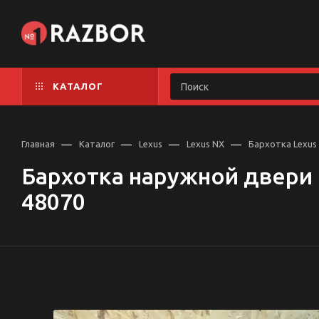
КАТАЛОГ
—
—
—
—
Главная
Каталог
Lexus
Lexus NX
Бархотка Lexus
Бархотка наружной двери 
48070