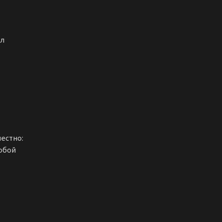
ол
естно:
юбой