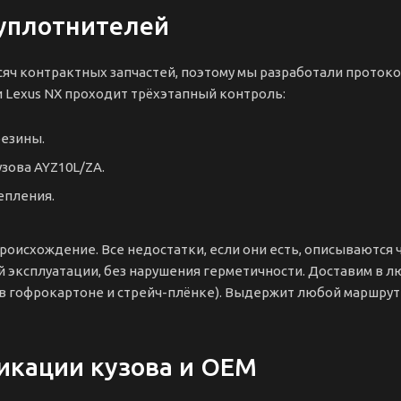
 уплотнителей
сяч контрактных запчастей, поэтому мы разработали проток
 Lexus NX проходит трёхэтапный контроль:
резины.
зова AYZ10L/ZA.
епления.
оисхождение. Все недостатки, если они есть, описываются ч
 эксплуатации, без нарушения герметичности. Доставим в л
 в гофрокартоне и стрейч-плёнке). Выдержит любой маршрут
икации кузова и OEM