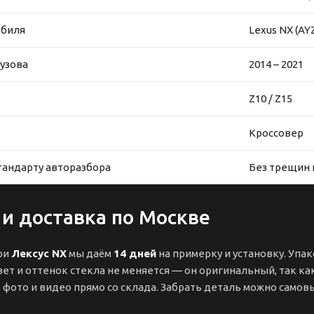
обиля
Lexus NX (AY
узова
2014 – 2021
Z10 / Z15
Кроссовер
тандарту авторазбора
Без трещин 
 и доставка по Москве
ри
Лексус NX
мы даём
14 дней
на примерку и установку. Упа
ет и оттенок стекла не меняется — он оригинальный, так ка
ото и видео прямо со склада. Забрать деталь можно самовы