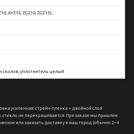
Z10, AYZ15, ZGZ10, ZGZ15)
и сколов, уплотнитель целый
ковка усиленная: стрейч-пленка + двойной слой
к стекло не перекрашивается. При заказе мы пришлём
возом или заказать доставку в ваш город (обычно 2–4