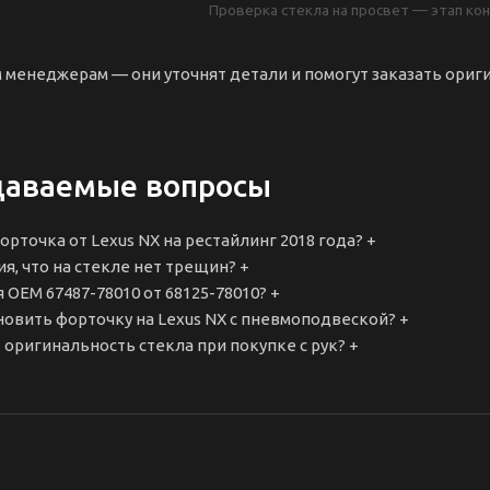
Проверка стекла на просвет — этап ко
 менеджерам — они уточнят детали и помогут заказать ориг
даваемые вопросы
рточка от Lexus NX на рестайлинг 2018 года?
+
ия, что на стекле нет трещин?
+
 OEM 67487-78010 от 68125-78010?
+
новить форточку на Lexus NX с пневмоподвеской?
+
 оригинальность стекла при покупке с рук?
+