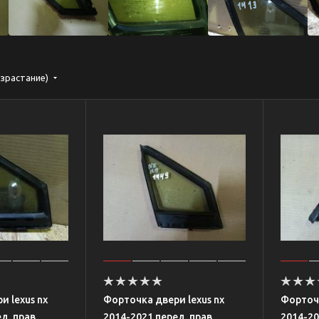
озрастание)
и lexus nx
Форточка двери lexus nx
Форточк
д. прав.
2014-2021 перед. прав.
2014-20