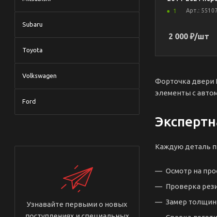
Арт.: 5510
1
Subaru
2 000
₽
/шт
Toyota
Volkswagen
Форточка двери L
элементы с автом
Ford
Экспертн
Каждую деталь п
Осмотр на пр
Проверка рези
Замер толщины
Узнавайте первыми о новых
поступлениях и специальных