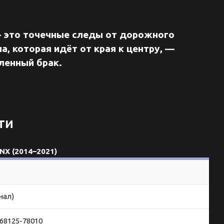
— это точечные следы от дорожного
а, которая идёт от края к центру, —
ленный брак.
ти
NX (2014–2021)
нал)
 68125-78010