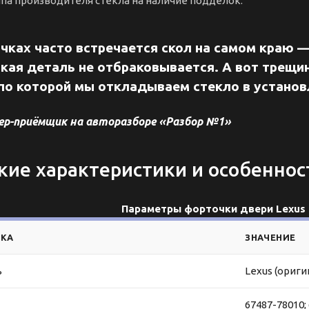
па производителя стекла на наличие подделок.
чках часто встречается скол на самом краю 
акая деталь не отбраковывается. А вот трещин
 по которой мы откладываем стекло в установ
ер-приёмщик на авторазборе «Разбор №1»
кие характеристики и особеннос
Параметры форточки двери Lexus 
ИКА
ЗНАЧЕНИЕ
ь
Lexus (ориги
67487-78010;