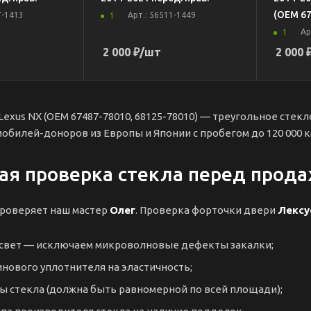
(OEM 67
7-1413
Арт.: 56511-1449
1
Ар
1
2 000
₽
/шт
2 000
exus NX (OEM 67487-78010, 68125-78010) — треугольное стек
обилей-доноров из Европы и Японии с пробегом до 120 000 к
ая проверка стекла перед прод
роверяет наш мастер
Олег
. Проверка форточки двери
Лексу
освет — исключаем микроволновые дефекты закалки;
нового уплотнителя на эластичность;
 стекла (должна быть равномерной по всей площади);