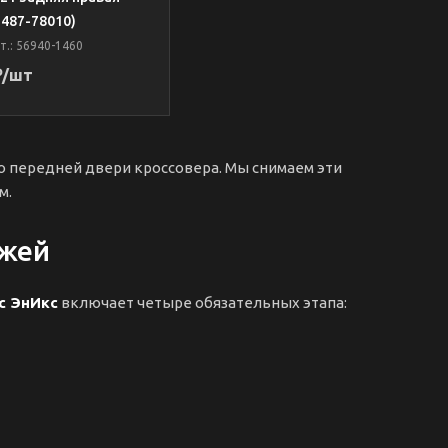
487-78010)
т.: 56940-1460
₽
/шт
ло передней двери кроссовера. Мы снимаем эти
м.
ажей
с ЭнИкс
включает четыре обязательных этапа: