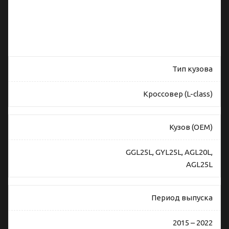
и
совместимость
задней
накладки Lexus
RX 4 (GGL25L)
Тип кузова
Кроссовер (L-class)
Кузов (OEM)
GGL25L, GYL25L, AGL20L,
AGL25L
Период выпуска
2015 – 2022