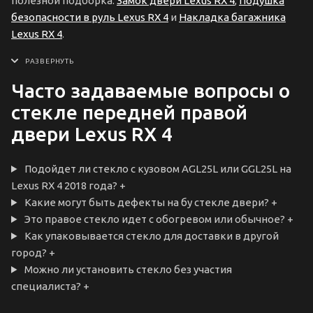
полезной подборка:
Замок двери Lexus RX 4
,
Подушка
безопасности в руль Lexus RX 4
и
Накладка багажника
Lexus RX 4
.
Часто задаваемые вопросы о
стекле передней правой
двери Lexus RX 4
Подойдет ли стекло с кузовом AGL25L или GGL25L на
Lexus RX 4 2018 года?
+
Какие могут быть дефекты на бу стекле двери?
+
Это правое стекло идет с обогревом или обычное?
+
Как упаковывается стекло для доставки в другой
город?
+
Можно ли установить стекло без участия
специалиста?
+