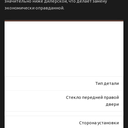
значительно ниже дилерской, что делает замену
экономически оправданной.
Характеристики
и
совместимость
стекла
передней
правой двери
Lexus RX 4
(68101-48180)
Тип детали
Стекло передней правой
двери
Сторона установки