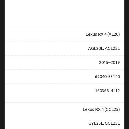
применимости
замка двери
Lexus RX 4
69040-53140
Lexus RX 4 (AL20)
AGL20L, AGL25L
2015–2019
69040-53140
160368-4112
Lexus RX 4 (GGL25)
GYL25L, GGL25L