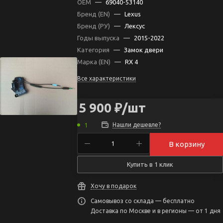
OEM
—
69040-53140
Бренд (EN)
—
Lexus
Бренд (РУ)
—
Лексус
Годы выпуска
—
2015-2022
Категория
—
Замок двери
Марка (EN)
—
RX 4
Все характеристики
5 900
₽
/шт
Нашли дешевле?
1
В корзину
Купить в 1 клик
Хочу в подарок
Самовывоз со склада — бесплатно
Доставка по Москве и в регионы — от 1 дня