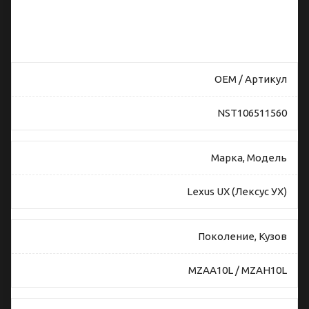
совместимость
ремня
безопасности
Lexus UX
OEM / Артикул
NST106511560
Марка, Модель
Lexus UX (Лексус УХ)
Поколение, Кузов
MZAA10L / MZAH10L