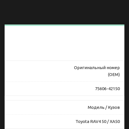
Характеристики
и
совместимость
арки колеса
Тойота Рав4 50
Оригинальный номер
(OEM)
75606-42150
Модель / Кузов
Toyota RAV4 50 / XA50