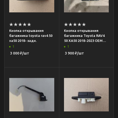
Кнопка открывания
Кнопка открывания
багажника toyota rav4 50
багажника Toyota RAV4
xa50 2018- задн.
50 XA50 2018-2023 OEM
84995-42070
1
1
3 000
₽
/шт
3 900
₽
/шт