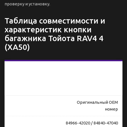
проверку и установку.
Таблица совместимости и
характеристик кнопки
багажника Тойота RAV4 4
(XA50)
Кнопка
багажника
Toyota
RAV4 50
(XA50)
Оригинальный OEM
номер
84966-42020 / 84840-47040