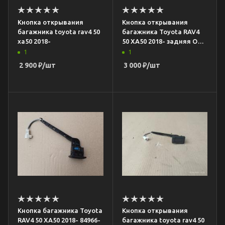
Кнопка открывания
Кнопка открывания
багажника toyota rav4 50
багажника Toyota RAV4
xa50 2018-
50 XA50 2018- задняя OEM
84840-47040
1
1
2 900
₽
/шт
3 000
₽
/шт
Кнопка багажника Toyota
Кнопка открывания
RAV4 50 XA50 2018- 84966-
багажника toyota rav4 50