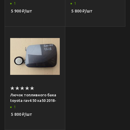
1
1
5 900
₽
/шт
5 800
₽
/шт
Лючок топливного бака
toyota rav4 50 xa50 2018-
1
5 800
₽
/шт