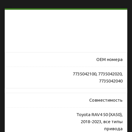
Особенности
оригинального
лючка
бензобака
Toyota RAV4
50 XA50
OEM номера
7735042100, 7735042020,
7735042040
Совместимость
Toyota RAV4 50 (XA50),
2018-2023, все типы
привода